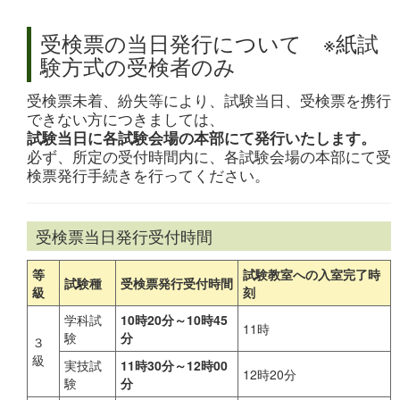
受検票の当日発行について ※紙試
験方式の受検者のみ
受検票未着、紛失等により、試験当日、受検票を携行
できない方につきましては、
試験当日に各試験会場の本部にて発行いたします。
必ず、所定の受付時間内に、各試験会場の本部にて受
検票発行手続きを行ってください。
受検票当日発行受付時間
等
試験教室への入室完了時
試験種
受検票発行受付時間
級
刻
学科試
10時20分～10時45
11時
験
分
３
級
実技試
11時30分～12時00
12時20分
験
分