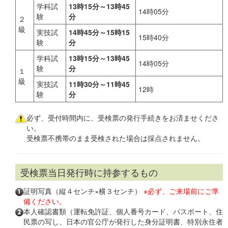
学科試
13時15分～13時45
14時05分
験
分
２
級
実技試
14時45分～15時15
15時40分
験
分
学科試
13時15分～13時45
14時05分
験
分
１
級
実技試
11時30分～11時45
12時
験
分
必ず、受付時間内に、受検票の発行手続きをお済ませくださ
い。
受検票不携帯のまま受検された場合は採点されません。
受検票当日発行時に持参するもの
証明写真（縦４センチ×横３センチ）
※必ず、ご来場前にご準
備ください。
本人確認書類（運転免許証、個人番号カード、パスポート、住
民票の写し、日本の官公庁が発行した身分証明書、特別永住者