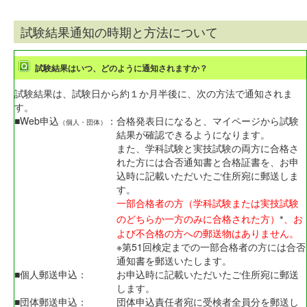
試験結果通知の時期と方法について
試験結果はいつ、どのように通知されますか？
試験結果は、試験日から約１か月半後に、次の方法で通知されま
す。
■Web申込
：
合格発表日になると、マイページから試験
（個人・団体）
結果が確認できるようになります。
また、学科試験と実技試験の両方に合格さ
れた方には合否通知書と合格証書を、お申
込時に記載いただいたご住所宛に郵送しま
す。
一部合格者の方（学科試験または実技試験
のどちらか一方のみに合格された方）
、お
※
よび不合格の方への郵送物はありません。
※第51回検定までの一部合格者の方には合否
通知書を郵送いたします。
■個人郵送申込：
お申込時に記載いただいたご住所宛に郵送
します。
■団体郵送申込：
団体申込責任者宛に受検者全員分を郵送し