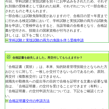
今回、学科試験と実技試験を別々にお申込みをされたため、それぞ
れ別個の受検者として扱われた結果、それぞれについて一部合格と
されたものと考えられます。
一部合格には試験免除制度がありますので、合格日の翌々年度まで
に行われる検定試験において、学科試験と実技試験の両方の試験免
除を申請して受検申込をすると、当該等級の合格者となり、合格証
書が交付され、技能士の国家資格が付与されます。
詳しくは、以下をご覧ください。
学科試験と実技試験の両方の免除を伴う受検申請
合格証書を紛失しました。再交付してもらえますか？
「合格証書（賞状）」は、本来、知的財産管理技能士となられた方
おひとりに対して、一枚しか交付できないものであるため、原則、
再交付（複数枚交付）はできません。
就職先や勤務先への提出等の目的で合格を証明する文書が必要な場
合は、「合格証明書」の交付を受けることができます（有料）。
「合格証明書」の交付申請方法については、下記をご確認くださ
い。
合格証明書交付の申請方法