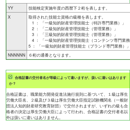
YY
技能検定実施年度の西暦下２桁を表します。
X
取得された技能士資格の級種を表します。
1 ： 「一級知的財産管理技能士（特許専門業務）」
2 ： 「二級知的財産管理技能士（管理業務）」
3 ： 「三級知的財産管理技能士（管理業務）」
4 ： 「一級知的財産管理技能士（コンテンツ専門業
5 ： 「一級知的財産管理技能士（ブランド専門業務）
NNNNNN
６桁の通番となります。
合格証書の交付者名が等級によって違いますが、扱いに違いはあります
か？
合格証書は、職業能力開発促進法施行規則に基づいて、１級は厚生
労働大臣名、２級及び３級は厚生労働大臣指定試験機関名（一般財
団法人知的財産研究教育財団）で交付されますが、いずれの級も合
格者の決定は厚生労働大臣によって行われ、合格証書の交付者名以
外は扱いに違いはありません。