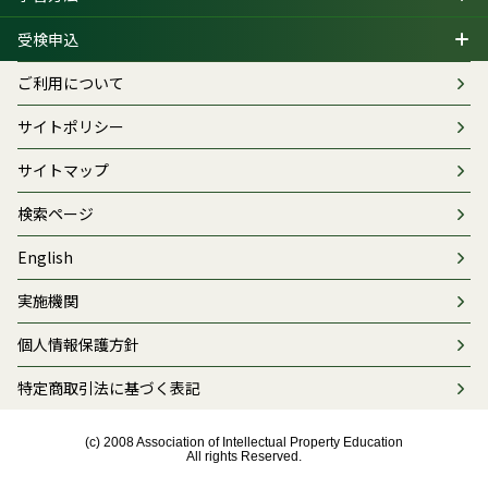
第52回検定（2025年11月16日実施）の
受検申込
正解情報を公開しました。
CBT方式受検者の方は、ご自身の解答内容を、検
ご利用について
定マイページの第52回検定の「申込内容の表示」
＞「試験問題と自分の解答内容」からご確認いただ
けます。
サイトポリシー
サイトマップ
第52回検定情報
2025年11月16日
検索ページ
第52回知的財産管理技能検定を実施しま
English
した。
実施機関
個人情報保護方針
第53回検定情報
2025年10月22日
特定商取引法に基づく表記
第53回検定（2026年3月8日実施）の申込
受付を開始しました。
(c) 2008 Association of Intellectual Property Education
All rights Reserved.