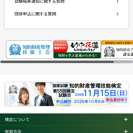
試験結果通知に関する質問
第52回検定（2025年11月16日実施）の
団体申込に関する質問
実施結果データを公表しました。
第52回検定情報
2025年12月16日
第52回検定（2025年11月16日実施）の
試験問題を公開しました。
第53回検定情報
2025年12月01日
第53回検定（2026年3月8日実施）のCBT
方式試験の申込受付を開始しました。
検定について
第52回検定情報
2025年11月17日
学習方法