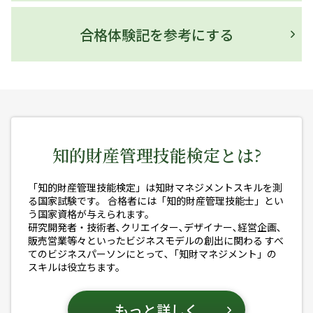
次の期間、検定マイページからの受検申
合格体験記を参考にする
込の際にエラーが発生する可能性があり
ます
次の期間、検定マイページシステムのメンテナンス作業の
ため、
検定マイページからの受検申込の際にエラーが発生
する可能性があります
。
エラーが発生した場合は、時間をおいてから再度アクセス
してくださいますようお願いいたします。
知的財産管理技能検定とは?
ご不便をおかけいたしますが、どうぞよろしくお願い申し
上げます。
受検申込の際にエラーが発生する可能性がある期間：2026
「知的財産管理技能検定」は知財マネジメントスキルを測
年7月14日（火）5：00～6：00（予定）
る国家試験です。
合格者には「知的財産管理技能士」とい
※同日18:30～21:30には、定期メンテナンスも通常どおり実施いたしま
う国家資格が与えられます。
す。この間、マイページへのログイン・新規登録ができません。
研究開発者・技術者､クリエイター､デザイナー､経営企画､
販売営業等々といったビジネスモデルの創出に関わる
すべ
てのビジネスパーソンにとって､「知財マネジメント」の
スキルは役立ちます。
第55回検定情報
2026年06月19日
第55回検定（2026年11月15日実施）の
もっと詳しく