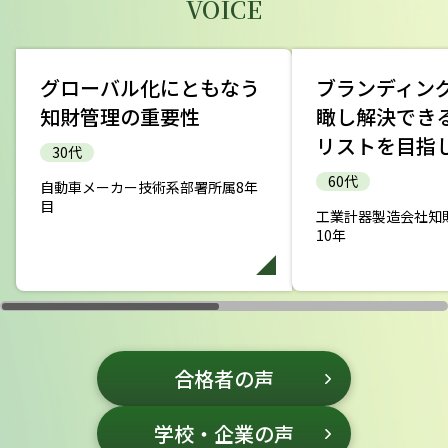
VOICE
お知らせ
2026年04月01日
グローバル化にともなう
ブランディン
2026年度版知的財産管理技能検定新ポス
知財管理の重要性
瞰し解決でき
ター・リーフレットを公開しました
リストを目指
（PDFあり）。
30代
60代
自動車メーカー技術系部署所属8年
当検定告知にご活用ください。
目
工業計器製造会社知
10年
第53回検定情報
2026年3月9日
第53回検定（2026年3月8日実施）の正解
情報を公開しました。
CBT方式受検者の方は、ご自身の解答内容を、検
定マイページの第53回検定の「申込内容の表示」
合格者の声
＞「試験問題と自分の解答内容」からご確認いただ
けます。
学校・企業の声