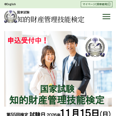
English
マイページ(受検者用)
国家試験
知的財産管理技能検定