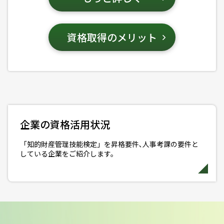
申込受付を開始しました。
資格取得のメリット
第54回検定情報
2026年06月05日
第54回検定（2026年7月12日実施）の申
込受付を締め切りました。
第53回検定情報
2026年04月23日
企業の資格活用状況
第53回検定（2026年3月8日実施）の実施
結果データを公表しました。
「知的財産管理技能検定」を昇格要件､人事考課の要件と
している企業をご紹介します。
第53回検定情報
2026年4月7日
第53回検定（2026年3月8日実施）の試験
問題を公開しました。