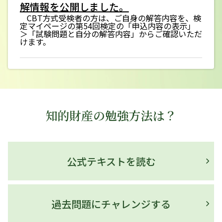
解情報を公開しました。
CBT方式受検者の方は、ご自身の解答内容を、検
定マイページの第54回検定の「申込内容の表示」
＞「試験問題と自分の解答内容」からご確認いただ
けます。
お知らせ
2026年07月13日
『知的財産管理技能検定公式テキスト
（２級）』改訂版を発行しました。
知的財産の勉強方法は？
第54回検定情報
2026年7月12日
公式テキストを読む
第54回知的財産管理技能検定を実施しま
した。
過去問題にチャレンジする
お知らせ
2026年07月01日