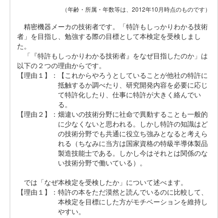
（年齢・所属・年数等は、2012年10月時点のものです）
精密機器メーカの技術者です。「特許もしっかりわかる技術
者」を目指し、勉強する際の目標として本検定を受検しまし
た。
「『特許もしっかりわかる技術者』をなぜ目指したのか」は
以下の２つの理由からです。
【理由１】：
【これからやろうとしていることが他社の特許に
抵触するか調べたり、研究開発内容を必要に応じ
て特許化したり、仕事に特許が大きく絡んでい
る。
【理由２】：
畑違いの技術分野に社命で異動することも一般的
に少なくないと思われる。しかし特許の知識はど
の技術分野でも共通に役立ち強みとなると考えら
れる（ちなみに当方は国家資格の特級半導体製品
製造技能士である。しかし今はそれとは関係のな
い技術分野で働いている）。
では「なぜ本検定を受検したか」について述べます。
【理由１】：
特許の本をただ漠然と読んでいるのに比較して、
本検定を目標にした方がモチベーションを維持し
やすい。