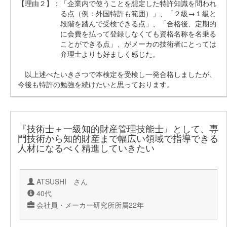
【理由２】：
「企業内で使うことを想定した特許知識を問われ
る点（例：外国特許も範囲）」、「２級→１級と
段階を踏んで受検できる点」、「合格後、定期的
に会費を払って登録しなくても資格名称を名乗る
ことができる点」、がメーカの技術者にとっては
弁理士よりも好ましく感じた。
以上述べたいきさつで本検定を受検し一発合格しましたが、
今後も特許の勉強を続けたいと思っております。
『技術士＋一級知的財産管理技能士』として、専
門技術から知的財産まで幅広い領域で指導できる
人材になるべく精進していきたい
ATSUSHI さん
40代
会社員・メーカー研究所所属22年