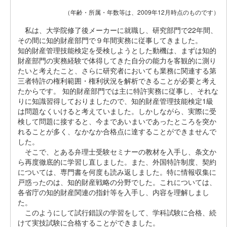
（年齢・所属・年数等は、2009年12月時点のものです）
私は、大学院修了後メーカーに就職し、研究部門で22年間、
その間に知的財産部門で９年間実務に従事してきました。
知的財産管理技能検定を受検しようとした動機は、まずは知的
財産部門の実務経験で体得してきた自分の能力を客観的に測り
たいと考えたこと、さらに研究者においても業務に関連する第
三者特許の権利範囲・権利状況を解析できることが必要と考え
たからです。 知的財産部門では主に特許実務に従事し、それな
りに知識習得しておりましたので、知的財産管理技能検定1級
は問題なくいけると考えていました。しかしながら、実際に受
検して問題に接すると、今まであいまいであったところを突か
れることが多く、なかなか合格点に達することができませんで
した。
そこで、とある弁理士受験セミナーの教材を入手し、条文か
ら再度徹底的に学習し直しました。また、外国特許制度、契約
については、専門書を何度も読み返しました。特に情報収集に
戸惑ったのは、知的財産戦略の分野でした。これについては、
各省庁の知的財産関連の指針等を入手し、内容を理解しまし
た。
このようにして試行錯誤の学習をして、学科試験に合格、続
けて実技試験に合格することができました。