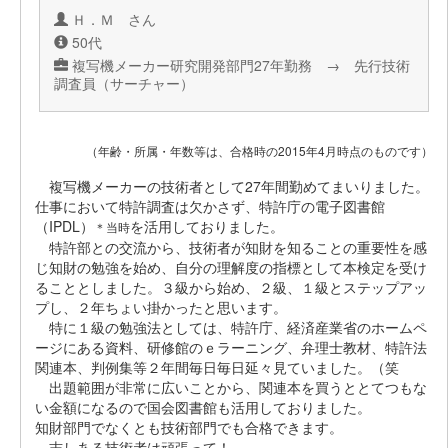
Ｈ．Ｍ さん
50代
複写機メーカー研究開発部門27年勤務 → 先行技術
調査員（サーチャー）
（年齢・所属・年数等は、合格時の2015年4月時点のものです）
複写機メーカーの技術者として27年間勤めてまいりました。
仕事において特許調査は欠かさず、特許庁の電子図書館
（IPDL）
を活用しておりました。
＊当時
特許部との交流から、技術者が知財を知ることの重要性を感
じ知財の勉強を始め、自分の理解度の指標として本検定を受け
ることとしました。３級から始め、２級、１級とステップアッ
プし、２年ちょい掛かったと思います。
特に１級の勉強法としては、特許庁、経済産業省のホームペ
ージにある資料、研修館のｅラーニング、弁理士教材、特許法
関連本、判例集等２年間毎日毎日延々見ていました。（笑
出題範囲が非常に広いことから、関連本を買うととてつもな
い金額になるので国会図書館も活用しておりました。
知財部門でなくとも技術部門でも合格できます。
志しある技術者は頑張って！