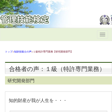
Toggle
navigati
トップ
>
知財技能士の声
>１級特許専門業務【研究開発部門】
合格者の声：１級（特許専門業務）
研究開発部門
知的財産が我が人生を・・・