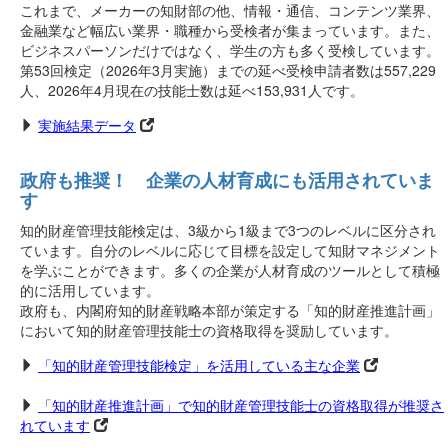
これまで、メーカーの知財部の他、情報・通信、コンテンツ業界、
金融業など幅広い業界・職種から受検者が集まっています。また、
ビジネスパーソンだけではなく、学生の方も多く受検しています。
第53回検定（2026年3月実施）までの延べ受検申請者数は557,229
人、2026年4月現在の技能士数は延べ153,931人です。
実
実施結果データ
施
結
政府も推奨！ 企業の人材育成にも活用されていま
果
す
デ
ー
知的財産管理技能検定は、3級から1級まで3つのレベルに区分され
タ
ています。自分のレベルに応じて目標を設定して知財マネジメント
を学ぶことができます。多くの企業が人材育成のツールとして積極
的に活用しています。
政府も、内閣府知的財産戦略本部が策定する「知的財産推進計画」
において知的財産管理技能士の資格取得を奨励しています。
知
「知的財産管理技能検定」を活用している主な企業
的
財
知
「知的財産推進計画」で知的財産管理技能士の資格取得が推奨さ
産
的
れています
管
財