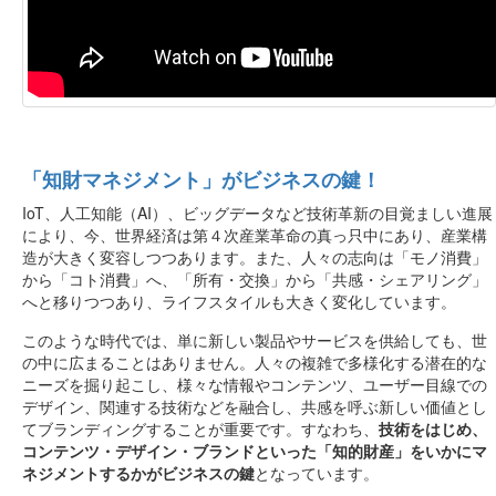
「知財マネジメント」がビジネスの鍵！
IoT、人工知能（AI）、ビッグデータなど技術革新の目覚ましい進展
により、今、世界経済は第４次産業革命の真っ只中にあり、産業構
造が大きく変容しつつあります。また、人々の志向は「モノ消費」
から「コト消費」へ、「所有・交換」から「共感・シェアリング」
へと移りつつあり、ライフスタイルも大きく変化しています。
このような時代では、単に新しい製品やサービスを供給しても、世
の中に広まることはありません。人々の複雑で多様化する潜在的な
ニーズを掘り起こし、様々な情報やコンテンツ、ユーザー目線での
デザイン、関連する技術などを融合し、共感を呼ぶ新しい価値とし
てブランディングすることが重要です。すなわち、
技術をはじめ、
コンテンツ・デザイン・ブランドといった「知的財産」をいかにマ
ネジメントするかがビジネスの鍵
となっています。