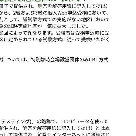
冊子で提供され、解答を解答用紙に記入して提出）
定から、2級および3級の個人Web申込受検において、
則として、紙試験方式での実施がない地区において
3級の試験実施地区が一気に拡大しました。
定回によって異なります。受検者は受検申込時に受
区に定められている試験方式に従って受検いただく
検については、特別臨時会場設営団体のみCBT方式
 ベースド テスティング)」の略称で、コンピュータを使った
提供され、解答を解答用紙に記入して提出）とは異
示して提供され、解答もインターネットに接続され