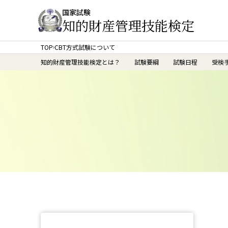
国家試験
知的財産管理技能検定
TOP
CBT方式試験について
知的財産管理技能検定とは？
試験要綱
試験日程
受検