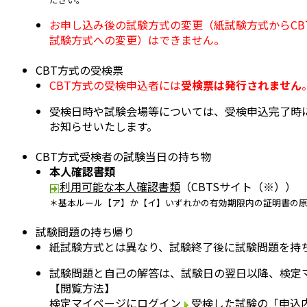
お申し込み後の試験方式の変更（紙試験方式からCB
試験方式への変更）はできません。
CBT方式の受検票
CBT方式の受検申込者には
受検票は発行されません
受検日時や試験会場等については、受検申込完了時
お知らせいたします。
CBT方式受検者の試験当日の持ち物
本人確認書類
利用可能な本人確認書類
（CBTSサイト（
※
））
＊基本ルール【ア】か【イ】いずれかの有効期限内の証明書の
試験問題の持ち帰り
紙試験方式とは異なり、試験終了後に試験問題を持
試験問題と自己の解答は、試験日の翌日以降、検定
【閲覧方法】
検定マイページにログイン
受検した試験の「申込