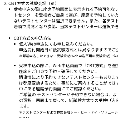
CBT方式の試験会場（
※
）
受検申込の際に座席予約画面に表示される予約可能な
トセンターを受検者ご自身で選び、座席を予約してい
ないテストセンターは選択できません。また、各テス
着順で満席となり次第、当該テストセンターは選択で
CBT方式の申込方法
個人Web申込
にてお申し込みください。
申込受付開始日が紙試験方式とは異なりますのでご
＊
郵送申込しかできない受検資格(Web申込不可の受検資格)
では
受検申込の際に、Web申込画面で「CBT方式」を
座席をご自身で予約・確保してください。
諸事情により予約できないテストセンターもありま
は都度変動するため、事前にご案内することができま
中にある座席予約画面にてご確認ください。
ご希望の テストセンターが予約できない場合は、
の選択」画面まで戻って、紙試験方式での受検申込
ます。
＊テストセンターおよび株式会社シー・ビー・ティ・ソリューションズ
ださい。